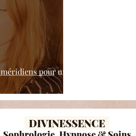
s méridiens pour un
DIVINESSENCE
Sophrologie, Hypnose
&
Soins