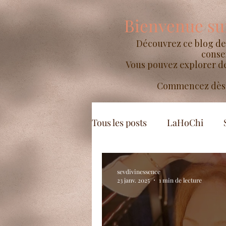
Bienvenue sur
Découvrez ce blog de 
consei
Vous pouvez explorer d
Commencez dès m
Tous les posts
LaHoChi
sevdivinessence
23 janv. 2025
1 min de lecture