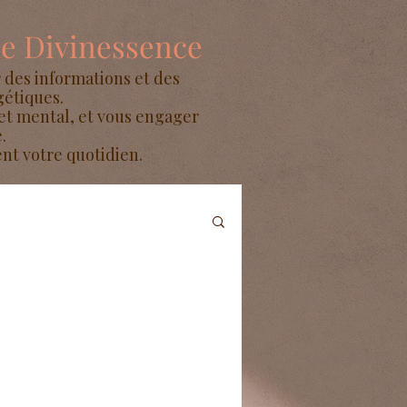
de Divinessence
 des informations et des
gétiques.
et mental, et vous engager
.
t votre quotidien.