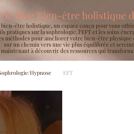
 le blog Bien-être holistique 
bien-être holistique, un espace conçu pour vous offrir
ls pratiques sur la sophrologie, l'EFT et les soins éner
es méthodes pour améliorer votre bien-être physique 
sur un chemin vers une vie plus équilibrée et sereine
aintenant à découvrir des ressources qui transformen
Sophrologie/Hypnose
EFT