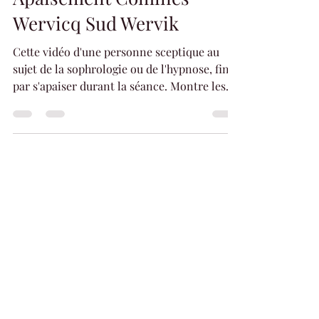
Sophrologie Hypnose
Apaisement Comines
Wervicq Sud Wervik
Cette vidéo d'une personne sceptique au
sujet de la sophrologie ou de l'hypnose, finit
par s'apaiser durant la séance. Montre les
bienfaits de ces techniques alternatives
thérapeutiques
Load video