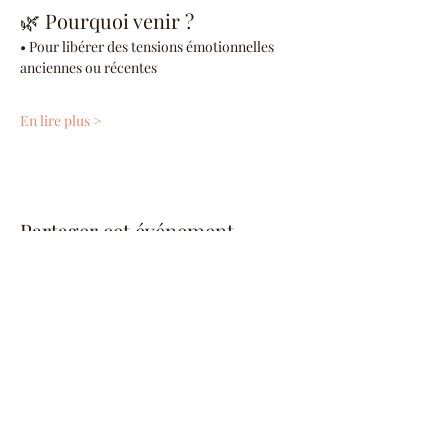
🌿 Pourquoi venir ?
• Pour libérer des tensions émotionnelles 
anciennes ou récentes
En lire plus >
Partager cet événement
DIVINESSENCE
Sophrologie, Hypnose
&
Soins