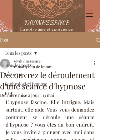
Post
Tous les posts
sevdivinessence
Tous les posts
12 mai
4 min de lecture
Découvrez le déroulement
LaHoChi
d'une séance d'hypnose
Sophrologie/Hypnose
EFT
Dernière mise à jour :
13 mai
L’hypnose fascine. Elle intrigue. Mais 
surtout, elle aide. Vous vous demandez 
comment se déroule une séance 
d’hypnose ? Vous êtes au bon endroit. 
Je vous invite à plonger avec moi dans 
cette expérience unique, douce et 